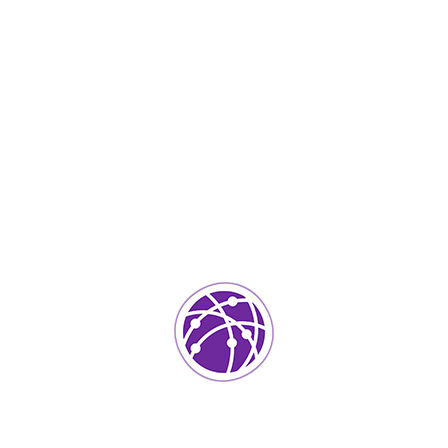
Abril 24, 2023
soportedeinformatica_1qlaf2
IT Services
0
Agregar un comentario
Tu dirección de correo electrónico no será publicada.
Los
campos requeridos están marcados
*