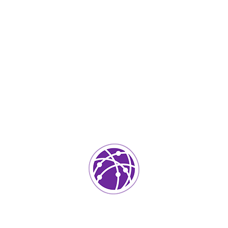
Abril 24, 2023
soportedeinformatica_1qlaf2
IT Services
0
Agregar un comentario
Tu dirección de correo electrónico no será publicada.
Los
campos requeridos están marcados
*