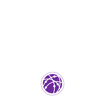
IT Services
0
ada.
Los campos requeridos están marcados
*