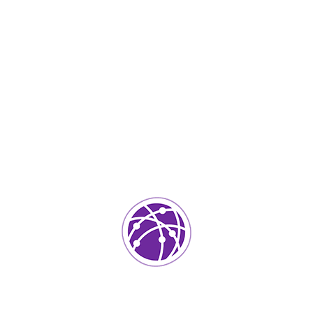
Abril 24, 2023
soportedeinformatica_1qlaf2
IT Services
0
Agregar un comentario
Tu dirección de correo electrónico no será publicada.
Los
campos requeridos están marcados
*