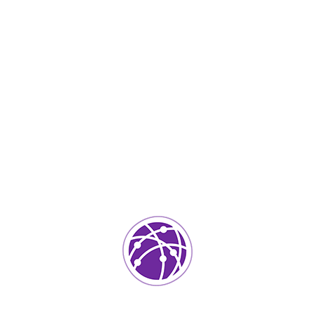
IT Services
0
ada.
Los campos requeridos están marcados
*