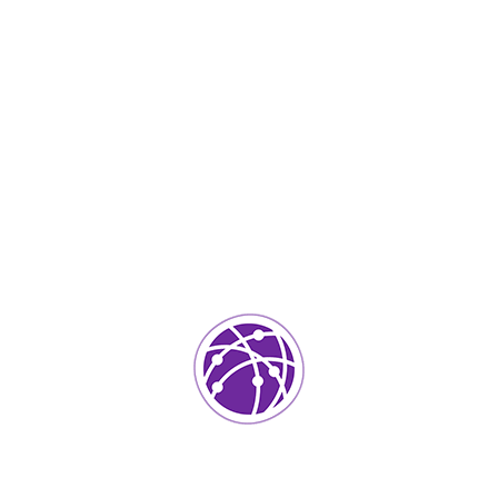
Abril 24, 2023
soportedeinformatica_1qlaf2
IT Services
0
Agregar un comentario
Tu dirección de correo electrónico no será publicada.
Los
campos requeridos están marcados
*