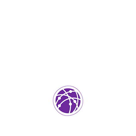
Abril 24, 2023
soportedeinformatica_1qlaf2
IT Services
0
Agregar un comentario
Tu dirección de correo electrónico no será publicada.
Los
campos requeridos están marcados
*