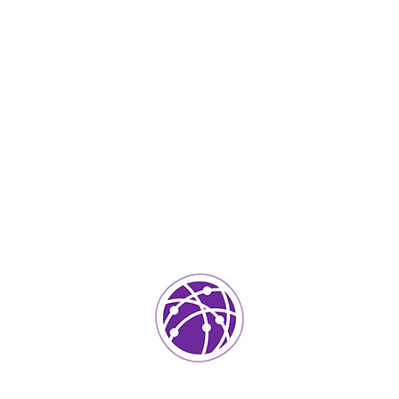
IT Services
0
ada.
Los campos requeridos están marcados
*