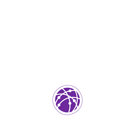
Abril 24, 2023
soportedeinformatica_1qlaf2
IT Services
0
Agregar un comentario
Tu dirección de correo electrónico no será publicada.
Los
campos requeridos están marcados
*