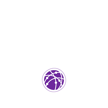
Abril 24, 2023
soportedeinformatica_1qlaf2
IT Services
0
Agregar un comentario
Tu dirección de correo electrónico no será publicada.
Los
campos requeridos están marcados
*