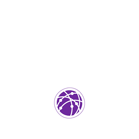
Abril 24, 2023
soportedeinformatica_1qlaf2
IT Services
0
Agregar un comentario
Tu dirección de correo electrónico no será publicada.
Los
campos requeridos están marcados
*