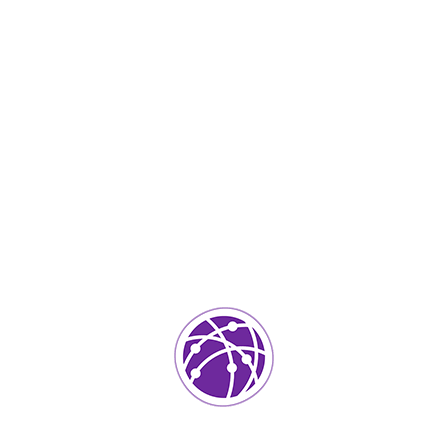
IT Services
0
ada.
Los campos requeridos están marcados
*