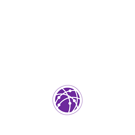
Marzo 30, 2023
soportedeinformatica_1qlaf2
IT Services
0
Agregar un comentario
Tu dirección de correo electrónico no será publicada.
Los
campos requeridos están marcados
*