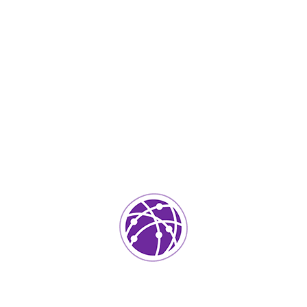
Marzo 29, 2023
soportedeinformatica_1qlaf2
IT Services
0
Agregar un comentario
Tu dirección de correo electrónico no será publicada.
Los
campos requeridos están marcados
*