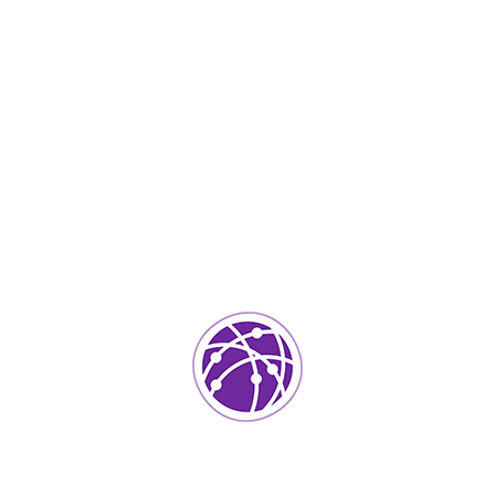
Marzo 29, 2023
soportedeinformatica_1qlaf2
IT Services
0
Agregar un comentario
Tu dirección de correo electrónico no será publicada.
Los
campos requeridos están marcados
*