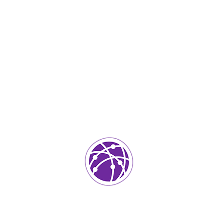
Marzo 27, 2023
soportedeinformatica_1qlaf2
IT Services
0
Agregar un comentario
Tu dirección de correo electrónico no será publicada.
Los
campos requeridos están marcados
*