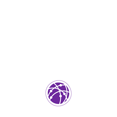
IT Services
0
ada.
Los campos requeridos están marcados
*