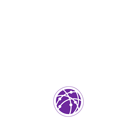
Marzo 25, 2023
soportedeinformatica_1qlaf2
IT Services
0
Agregar un comentario
Tu dirección de correo electrónico no será publicada.
Los
campos requeridos están marcados
*