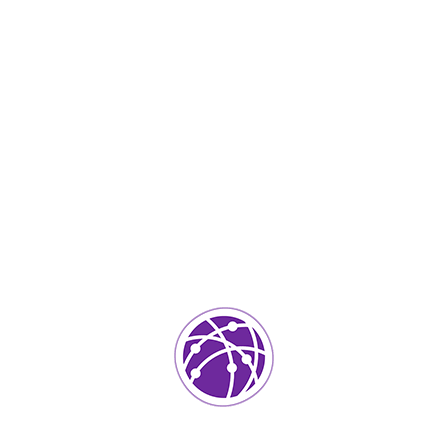
IT Services
0
ada.
Los campos requeridos están marcados
*