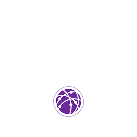
Marzo 11, 2023
soportedeinformatica_1qlaf2
IT Services
0
Agregar un comentario
Tu dirección de correo electrónico no será publicada.
Los
campos requeridos están marcados
*