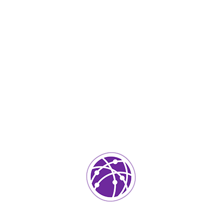
IT Services
0
ada.
Los campos requeridos están marcados
*