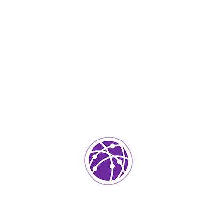
Febrero 17, 2023
soportedeinformatica_1qlaf2
IT Services
0
Agregar un comentario
Tu dirección de correo electrónico no será publicada.
Los
campos requeridos están marcados
*