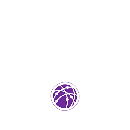
Febrero 17, 2023
soportedeinformatica_1qlaf2
IT Services
0
Agregar un comentario
Tu dirección de correo electrónico no será publicada.
Los
campos requeridos están marcados
*