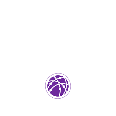
Febrero 17, 2023
soportedeinformatica_1qlaf2
IT Services
0
Agregar un comentario
Tu dirección de correo electrónico no será publicada.
Los
campos requeridos están marcados
*