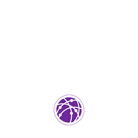
IT Services
0
ada.
Los campos requeridos están marcados
*