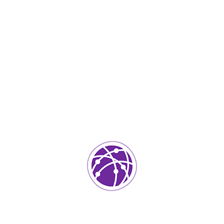
Abril 22, 2022
soportedeinformatica_1qlaf2
IT Services
0
Agregar un comentario
Tu dirección de correo electrónico no será publicada.
Los
campos requeridos están marcados
*