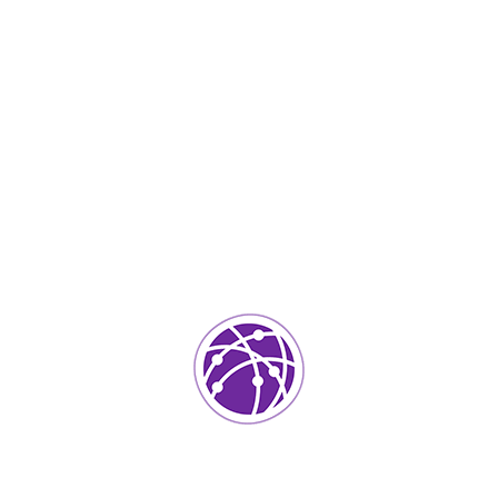
Abril 8, 2022
soportedeinformatica_1qlaf2
IT Services
0
Agregar un comentario
Tu dirección de correo electrónico no será publicada.
Los
campos requeridos están marcados
*